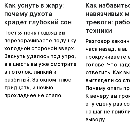
Как уснуть в жару:
Как избавить
почему духота
навязчивых м
крадёт глубокий сон
тревоги: раб
техники
Третья ночь подряд вы
переворачиваете подушку
Разговор законч
холодной стороной вверх.
часа назад, а вы
Заснуть удалось под утро,
прокручиваете е
а в шесть вы уже смотрите
голове. Что над
в потолок, липкий и
ответить. Как вы
разбитый. За окном плюс
выглядели со ст
тридцать, и ночью
Почему опять п
прохладнее не стало.
К вечеру вы про
эту сцену раз со
на шаг не прибл
выводу.