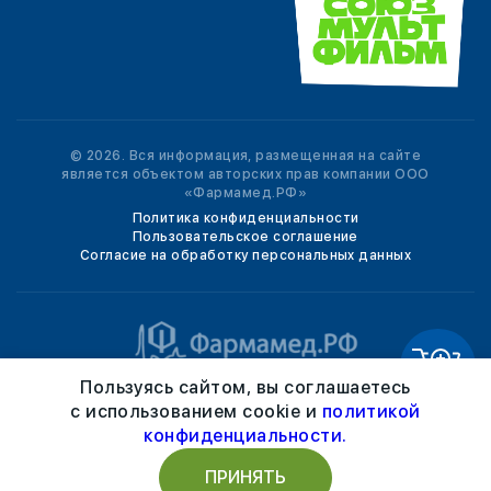
© 2026. Вся информация, размещенная на сайте
является объектом авторских прав компании ООО
«Фармамед.РФ»
Политика конфиденциальности
Пользовательское соглашение
Согласие на обработку персональных данных
По лицензии ООО «Союзмультфильм»
Пользуясь сайтом, вы соглашаетесь
с использованием cookie и
политикой
конфиденциальности.
ИМЕЮТСЯ ПРОТИВОПОКАЗАНИЯ. НЕОБХОДИМО
ПРИНЯТЬ