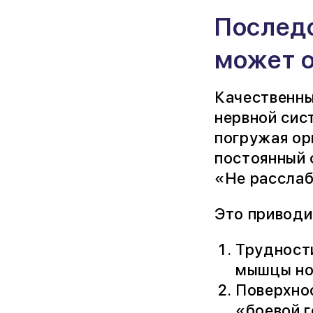
Последс
может 
Качественны
нервной сис
погружая ор
постоянный 
«Не расслаб
Это приводи
Трудности
мышцы но
Поверхно
«боевой г