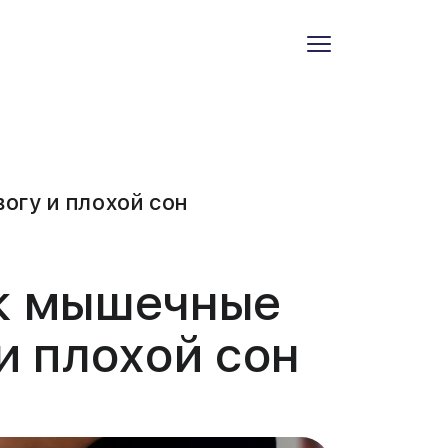
огу и плохой сон
ак мышечные
и плохой сон