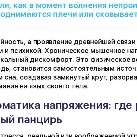
ли, как в момент волнения непр
поднимаются плечи или сковывает
айность, а проявление древнейшей связ
 и психикой. Хроническое мышечное на
окальный дискомфорт. Это физическое в
едь, становится самостоятельным источ
 сна, создавая замкнутый круг, разорв
ание на язык своего тела.
матика напряжения: где
ый панцирь
стресса, реальной или воображаемой уг