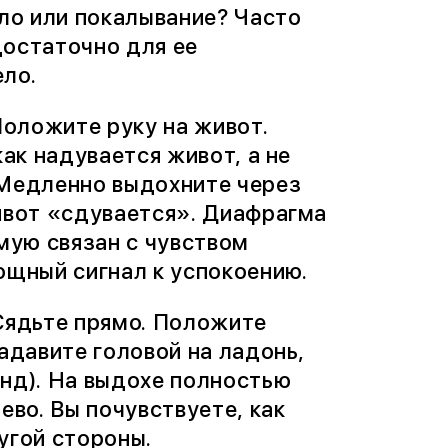
пло или покалывание? Часто
достаточно для ее
ело.
оложите руку на живот.
как надувается живот, а не
 Медленно выдохните через
живот «сдувается». Диафрагма
мую связан с чувством
ощный сигнал к успокоению.
 Сядьте прямо. Положите
адавите головой на ладонь,
унд). На выдохе полностью
ево. Вы почувствуете, как
угой стороны.