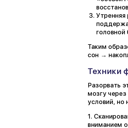
восстанов
Утренняя 
поддержа
головной 
Таким образ
сон → накоп
Техники ф
Разорвать э
мозгу через
условий, но
1. Сканирова
вниманием о