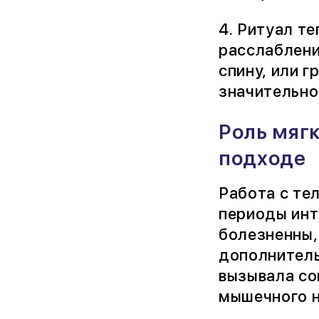
4. Ритуал т
расслаблени
спину, или г
значительно
Роль мяг
подходе
Работа с те
периоды инт
болезненны,
дополнитель
вызывала со
мышечного н