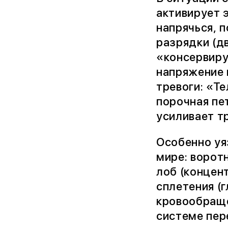
активирует 
напрячься, 
разрядки (д
«консервиру
напряжение 
тревоги: «Те
порочная пе
усиливает тр
Особенно уя
мире: воротн
лоб (концен
сплетения (
кровообраще
системе пер