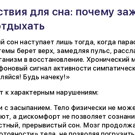
твия для сна: почему заж
отдыхать
й сон наступает лишь тогда, когда пар
темы берет верх, замедляя пульс, рассл
ганизм в восстановление. Хронический
фоновый сигнал активности симпатическ
ляйся! Будь начеку!»
т к характерным нарушениям:
 с засыпанием. Тело физически не може
ют, а дискомфорт не позволяет сознани
стный, прерывистый сон. Мозг продолж
отовности» тела, не позволяя погрузить