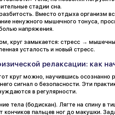
ительные стадии сна.
разбитость. Вместо отдыха организм вс
ние ненужного мышечного тонуса, просы
болью напряжения.
ом, круг замыкается: стресс → мышечны
ленная усталость и новый стресс.
изической релаксации: как на
тот круг можно, научившись осознанно р
 него сигнал о безопасности. Эти практ
 нуждаются в регулярности.
ние тела (бодискан). Лягте на спину в 
т кончиков пальцев ног до макушки. Зада