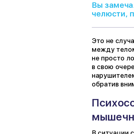
Вы замеча
челюсти, 
Это не случ
между телом
не просто л
в свою очер
нарушителем
обратив вним
Психосо
мышечн
В ситуации 