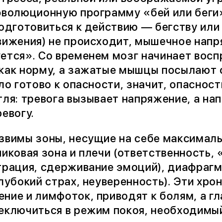
эволюционную программу «бей или беги
подготовиться к действию — бегству или
вижения) не происходит, мышечное напря
ется». Со временем мозг начинает восп
как норму, а зажатые мышцы посылают 
ло готово к опасности, значит, опаснос
тля: тревога вызывает напряжение, а н
евогу.
звимы зоны, несущие на себе максимал
иковая зона и плечи (ответственность, 
трация, сдерживание эмоций), диафрагм
глубокий страх, неуверенность). Эти хр
ние и лимфоток, приводят к болям, а г
еключиться в режим покоя, необходимый