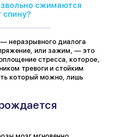
оизвольно сжимаются
 спину?
и — неразрывного диалога
пряжение, или зажим, — это
оплощение стресса, которое,
ником тревоги и стойким
ать который можно, лишь
 рождается
розы мозг мгновенно