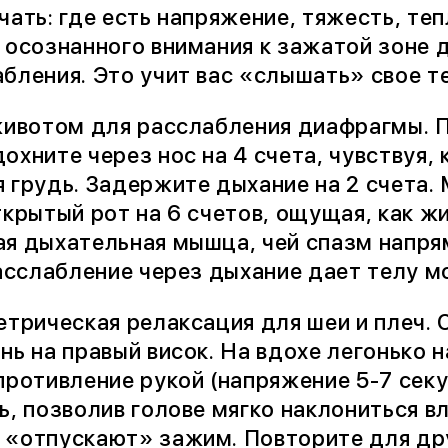
чать: где есть напряжение, тяжесть, те
 осознанного внимания к зажатой зоне 
бления. Это учит вас «слышать» свое т
животом для расслабления диафрагмы. П
хните через нос на 4 счета, чувствуя, 
 грудь. Задержите дыхание на 2 счета.
ткрытый рот на 6 счетов, ощущая, как 
я дыхательная мышца, чей спазм напря
расслабление через дыхание дает телу м
етрическая релаксация для шеи и плеч.
нь на правый висок. На вдохе легонько н
противление рукой (напряжение 5-7 сек
, позволив голове мягко наклониться вл
«отпускают» зажим. Повторите для др