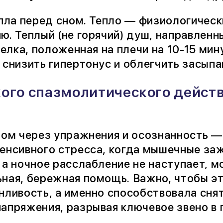
епла перед сном. Тепло — физиологическ
ю. Теплый (не горячий) душ, направленн
релка, положенная на плечи на 10-15 мин
 снизить гипертонус и облегчить засыпа
кого спазмолитического дейст
лом через упражнения и осознанность —
енсивного стресса, когда мышечные за
 а ночное расслабление не наступает, 
ная, бережная помощь. Важно, чтобы э
нливость, а именно способствовала сня
апряжения, разрывая ключевое звено в 