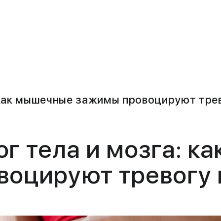
 как мышечные зажимы провоцируют трев
ог тела и мозга: к
оцируют тревогу 