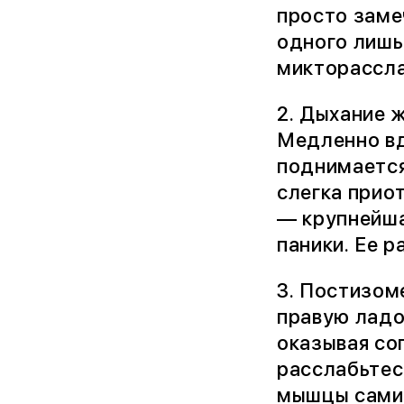
просто заме
одного лишь
микторассла
2. Дыхание 
Медленно вдо
поднимается
слегка прио
— крупнейша
паники. Ее 
3. Постизом
правую ладо
оказывая со
расслабьтесь
мышцы сами 