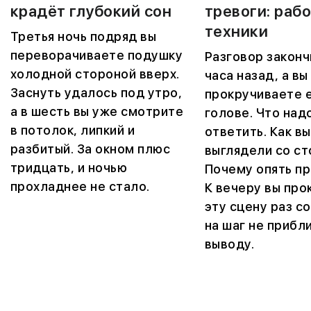
крадёт глубокий сон
тревоги: раб
техники
Третья ночь подряд вы
переворачиваете подушку
Разговор законч
холодной стороной вверх.
часа назад, а вы
Заснуть удалось под утро,
прокручиваете е
а в шесть вы уже смотрите
голове. Что над
в потолок, липкий и
ответить. Как вы
разбитый. За окном плюс
выглядели со ст
тридцать, и ночью
Почему опять п
прохладнее не стало.
К вечеру вы про
эту сцену раз со
на шаг не прибл
выводу.