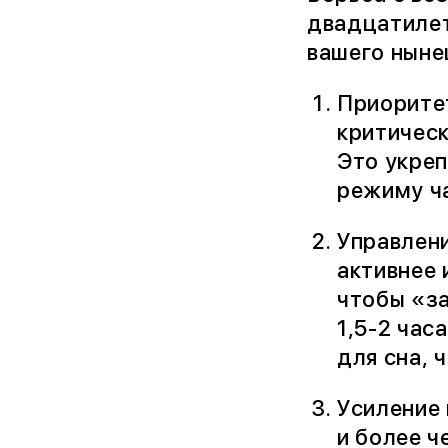
двадцатилет
вашего ныне
Приоритет
критическ
Это укреп
режиму ча
Управлен
активнее 
чтобы «за
1,5-2 час
для сна, 
Усиление 
и более ч