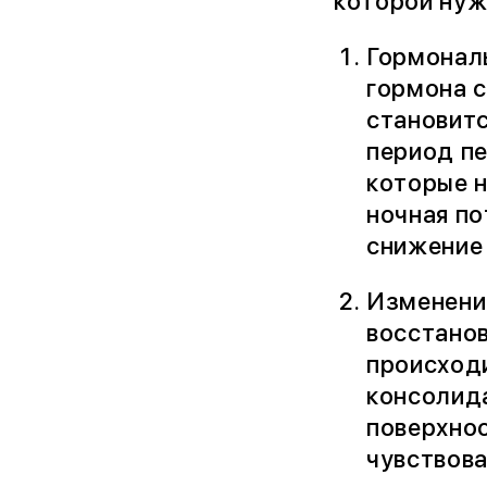
которой нуж
Гормонал
гормона с
становитс
период пе
которые 
ночная по
снижение 
Изменени
восстанов
происходи
консолида
поверхнос
чувствова