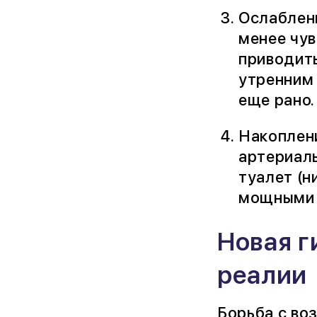
Ослаблени
менее чу
приводить
утренним 
еще рано.
Накоплени
артериаль
туалет (н
мощными 
Новая г
реалии
Борьба с во