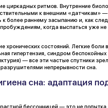
е циркадных ритмов. Внутренние биоло
вствительными к внешним «датчикам» — 
 к более раннему засыпанию и, как след
пробуждениям, когда выспаться уже не 
е хронических состояний. Легкие боли в
ная гипертензия, синдром беспокойных 
иктурия) — все эти частые спутники зре
разрушителями непрерывности сна.
игиена сна: адаптация по
зрастной бессонницей — это не попытка 