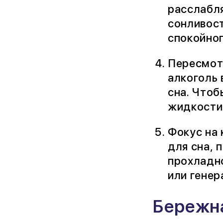
расслабл
сонливост
спокойно
Пересмотр
алкоголь 
сна. Чтоб
жидкости 
Фокус на 
для сна, 
прохладно
или генер
Бережн