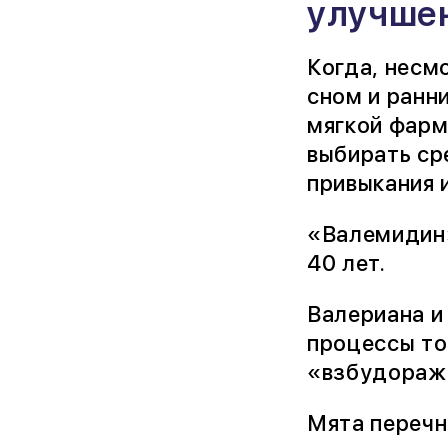
улучшен
Когда, несмо
сном и ранн
мягкой фарм
выбирать ср
привыкания 
«Валемидин»
40 лет.
Валериана и
процессы то
«взбудораже
Мята перечн